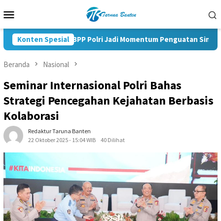
Loncat
Menu
ke
Mobile
konten
Pelantikan KBPP Polri Jadi Momentum Penguatan Sinergi Nasi
Konten Spesial
Beranda
Nasional
Seminar Internasional Polri Bahas
Strategi Pencegahan Kejahatan Berbasis
Kolaborasi
Redaktur Taruna Banten
22 Oktober 2025 - 15:04 WIB
40 Dilihat