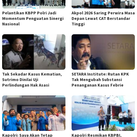
Pelantikan KBPP Polri Jadi
Akpol 2026 Saring Perwira Masa
Momentum Penguatan Sinergi
Depan Lewat CAT Berstandar
Nasional
Tinggi
Tak Sekadar Kasus Kematian,
SETARA Institute: Rutan KPK
Sutrimo Dinilai Uji
Tak Mengubah Substansi
Perlindungan Hak Asasi
Penanganan Kasus Febrie
Kapolri: Saya Akan Tetap
Kapolri Resmikan KBPBI,