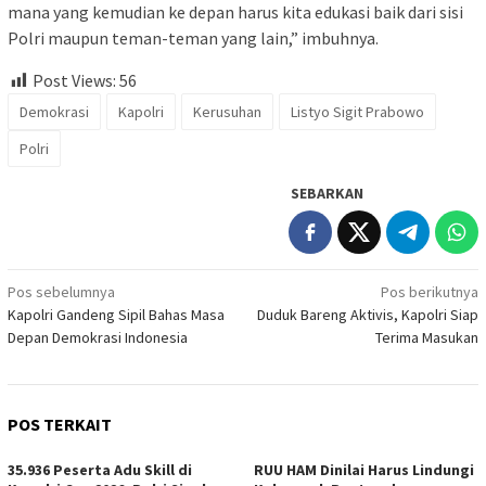
mana yang kemudian ke depan harus kita edukasi baik dari sisi
Polri maupun teman-teman yang lain,” imbuhnya.
Post Views:
56
Demokrasi
Kapolri
Kerusuhan
Listyo Sigit Prabowo
Polri
SEBARKAN
Navigasi
Pos sebelumnya
Pos berikutnya
Kapolri Gandeng Sipil Bahas Masa
Duduk Bareng Aktivis, Kapolri Siap
pos
Depan Demokrasi Indonesia
Terima Masukan
POS TERKAIT
35.936 Peserta Adu Skill di
RUU HAM Dinilai Harus Lindungi