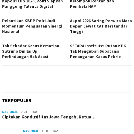
Kapolri Cup 2026, Polri Siapkan
Kelompok Rentan dan
Panggung Talenta Digital
Pembela HAM
Pelantikan KBPP Polri Jadi
Akpol 2026 Saring Perwira Masa
Momentum Penguatan Sinergi
Depan Lewat CAT Berstandar
Nasional
Tinggi
Tak Sekadar Kasus Kematian,
SETARA Institute: Rutan KPK
Sutrimo Dinilai Uji
Tak Mengubah Substansi
Perlindungan Hak Asasi
Penanganan Kasus Febrie
TERPOPULER
NASIONAL
2124 Dilihat
Ciptakan Kondusifitas Jawa Tengah, Ketua…
NASIONAL
1198 Dilihat