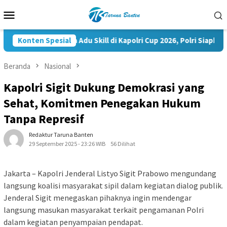
Loncat
Menu
ke
Mobile
konten
35.936 Peserta Adu Skill di Kapolri Cup 2026, Polri Siapkan 
Konten Spesial
Beranda
Nasional
Kapolri Sigit Dukung Demokrasi yang
Sehat, Komitmen Penegakan Hukum
Tanpa Represif
Redaktur Taruna Banten
29 September 2025 - 23:26 WIB
56 Dilihat
Jakarta – Kapolri Jenderal Listyo Sigit Prabowo mengundang
langsung koalisi masyarakat sipil dalam kegiatan dialog publik.
Jenderal Sigit menegaskan pihaknya ingin mendengar
langsung masukan masyarakat terkait pengamanan Polri
dalam kegiatan penyampaian pendapat.