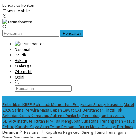
Loncat ke konten
Menu Mobile
Pencarian
Nasional
Politik
Hukum
Olahraga
Otomotif
Opini
Konten Spesial
Pelantikan KBPP Polri Jadi Momentum Penguatan Sinergi Nasional
Akpol
2026 Saring Perwira Masa Depan Lewat CAT Berstandar Tinggi
Tak
Sekadar Kasus Kematian, Sutrimo Dinilai Uji Perlindungan Hak Asasi
SETARA Institute: Rutan KPK Tak Mengubah Substansi Penanganan Kasus
Febrie
Kapolri: Saya Akan Tetap Bersama Buruh Meski Tak Lagi Berdinas
Beranda
Nasional
Kapolres Nagekeo: Sinergi Kunci Penanganan
Banjir Bandang Mauponggo