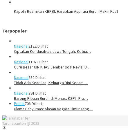
Kapolri Resmikan KBPBI, Harapkan Aspirasi Buruh Makin Kuat
Terpopuler
Nasional
2122 Dilihat
Ciptakan Kondusifitas Jawa Tengah, Ketua…
Nasional
1197 Dilihat
Guru Besar UIN KHAS Jember soal Revisi U…
Nasional
832 Dilihat
Tidak Ada Keadilan, Keluarga Dini Kecam …
Nasional
791 Dilihat
Bareng Ribuan Buruh di Monas, KSPI : Pra…
Politik
708 Dilihat
Ulama Banyumas: Alasan Negara Timur Teng…
Tarunabanten @ 2023