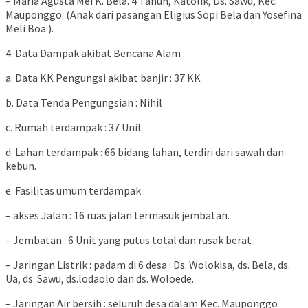
– Maria Agusta Mei K. Bela. 4 Tahun, Katolik, Ds. Sawu, Kec.
Mauponggo. (Anak dari pasangan Eligius Sopi Bela dan Yosefina
Meli Boa ).
4. Data Dampak akibat Bencana Alam :
a. Data KK Pengungsi akibat banjir : 37 KK
b. Data Tenda Pengungsian : Nihil
c. Rumah terdampak : 37 Unit
d. Lahan terdampak : 66 bidang lahan, terdiri dari sawah dan
kebun.
e. Fasilitas umum terdampak :
– akses Jalan : 16 ruas jalan termasuk jembatan.
– Jembatan : 6 Unit yang putus total dan rusak berat
– Jaringan Listrik : padam di 6 desa : Ds. Wolokisa, ds. Bela, ds.
Ua, ds. Sawu, ds.lodaolo dan ds. Woloede.
– Jaringan Air bersih : seluruh desa dalam Kec. Mauponggo