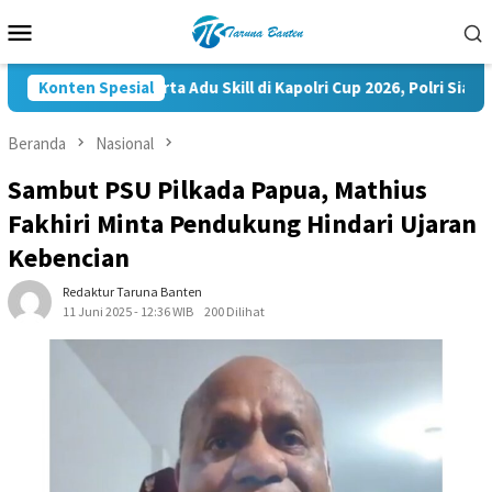
Loncat
Menu
ke
Mobile
konten
35.936 Peserta Adu Skill di Kapolri Cup 2026, Polri Siapkan P
Konten Spesial
Beranda
Nasional
Sambut PSU Pilkada Papua, Mathius
Fakhiri Minta Pendukung Hindari Ujaran
Kebencian
Redaktur Taruna Banten
11 Juni 2025 - 12:36 WIB
200 Dilihat