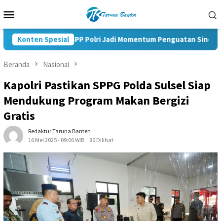
Loncat
Menu
ke
Mobile
konten
Pelantikan KBPP Polri Jadi Momentum Penguatan Sinergi Nasio
Konten Spesial
Beranda
Nasional
Kapolri Pastikan SPPG Polda Sulsel Siap
Mendukung Program Makan Bergizi
Gratis
Redaktur Taruna Banten
16 Mei 2025 - 09:06 WIB
86 Dilihat