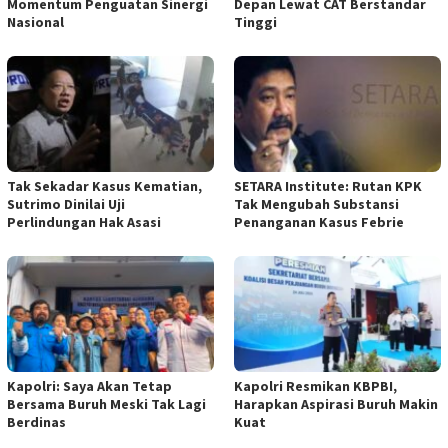
Momentum Penguatan Sinergi
Depan Lewat CAT Berstandar
Nasional
Tinggi
Tak Sekadar Kasus Kematian,
SETARA Institute: Rutan KPK
Sutrimo Dinilai Uji
Tak Mengubah Substansi
Perlindungan Hak Asasi
Penanganan Kasus Febrie
Kapolri: Saya Akan Tetap
Kapolri Resmikan KBPBI,
Bersama Buruh Meski Tak Lagi
Harapkan Aspirasi Buruh Makin
Berdinas
Kuat