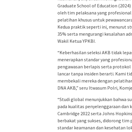
Graduate School of Education (2024)
oleh tim pelaksana yang profesional 
pelatihan khusus untuk pewawancara;
Kedua praktik seperti ini, menurut 
35% serta mengurangi kesalahan adm
Wakil Ketua YPKBI.
“Keberhasilan seleksi AKB tidak lepa
menerapkan standar yang profesiona
pengawasan berlapis serta protokol k
lancar tanpa insiden berarti. Kami t
membekali mereka dengan pelatihan 
DNA AKB,” seru Itwasum Polri, Komje
“Studi global menunjukkan bahwa su
pada kualitas penyelenggaraan dan k
Cambridge 2022 serta Johns Hopkins
berbakat yang sukses, didorong tim p
standar keamanan dan kesehatan lok