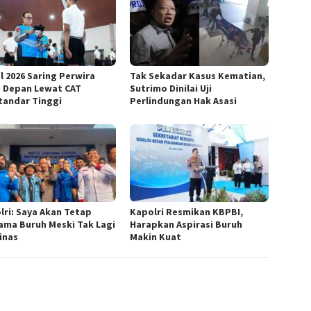
l 2026 Saring Perwira
Tak Sekadar Kasus Kematian,
 Depan Lewat CAT
Sutrimo Dinilai Uji
tandar Tinggi
Perlindungan Hak Asasi
lri: Saya Akan Tetap
Kapolri Resmikan KBPBI,
ama Buruh Meski Tak Lagi
Harapkan Aspirasi Buruh
inas
Makin Kuat