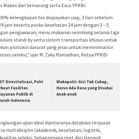
s Mabes dan Semarang serta Exco YPKBI.
0% kelengkapan tes diupayakan siap, 3 hari sebelum
4 jam beserta posko kesehatan 24 jam dengan 3 – 5
dengan pengawasan; menu makanan seimbang selama tiga
bulans stand-by serta sistem transportasi khusus untuk
kan protokol darurat yang jelas untuk meminimalisir
oses seleksi,” ujar M. Zaky Ramadhan, Ketua YPKBI
KT Direvitalisasi, Polri
Wakapolri: Gizi Tak Cukup,
rkuat Fasilitas
Harus Ada Rasa yang Disukai
layanan Publik di
Anak-anak
luruh Indonesia
ngkungan ujian ideal diantaranya database terpusat
tia multidisiplin (akademik, kesehatan, logistik,
ualitas seleksi. Sebagaimana riset dari Harvard