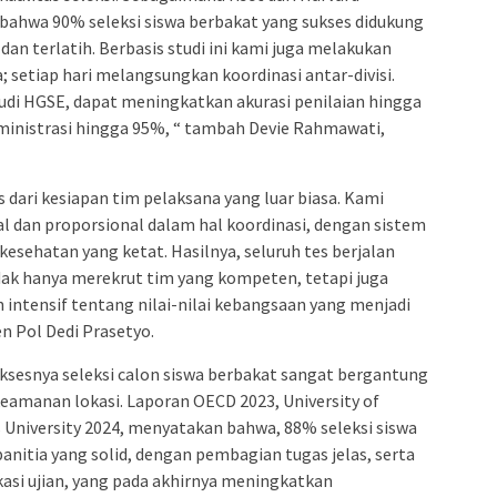
 bahwa 90% seleksi siswa berbakat yang sukses didukung
dan terlatih. Berbasis studi ini kami juga melakukan
 setiap hari melangsungkan koordinasi antar-divisi.
studi HGSE, dapat meningkatkan akurasi penilaian hingga
inistrasi hingga 95%, “ tambah Devie Rahmawati,
s dari kesiapan tim pelaksana yang luar biasa. Kami
l dan proporsional dalam hal koordinasi, dengan sistem
esehatan yang ketat. Hasilnya, seluruh tes berjalan
idak hanya merekrut tim yang kompeten, tetapi juga
intensif tentang nilai-nilai kebangsaan yang menjadi
n Pol Dedi Prasetyo.
ksesnya seleksi calon siswa berbakat sangat bergantung
eamanan lokasi. Laporan OECD 2023, University of
 University 2024, menyatakan bahwa, 88% seleksi siswa
anitia yang solid, dengan pembagian tugas jelas, serta
asi ujian, yang pada akhirnya meningkatkan