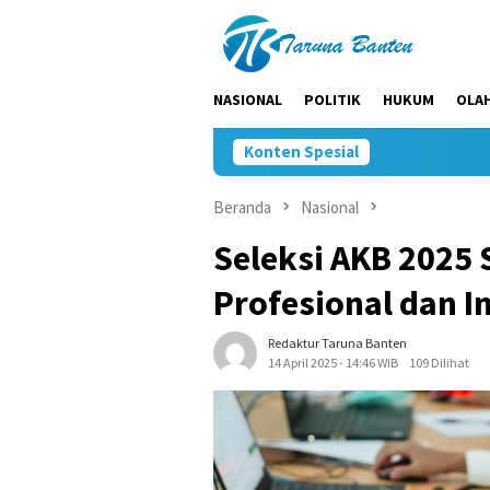
Loncat
ke
konten
NASIONAL
POLITIK
HUKUM
OLA
Konten Spesial
Beranda
Nasional
Seleksi AKB 2025 
Profesional dan I
Redaktur Taruna Banten
14 April 2025 - 14:46 WIB
109 Dilihat