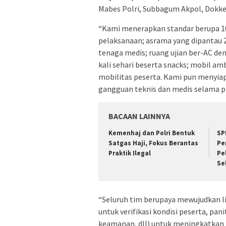
Mabes Polri, Subbagum Akpol, Dokke
“Kami menerapkan standar berupa 10
pelaksanaan; asrama yang dipantau 2
tenaga medis; ruang ujian ber-AC 
kali sehari beserta snacks; mobil am
mobilitas peserta. Kami pun menyiap
gangguan teknis dan medis selama pr
BACAAN LAINNYA
Kemenhaj dan Polri Bentuk
SP
Satgas Haji, Fokus Berantas
Pe
Praktik Ilegal
Pe
Se
“Seluruh tim berupaya mewujudkan li
untuk verifikasi kondisi peserta, pani
keamanan, dll) untuk meningkatkan k