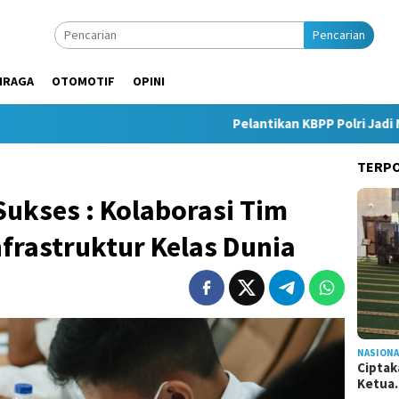
Pencarian
HRAGA
OTOMOTIF
OPINI
Pelantikan KBPP Polri Jadi Momentum 
TERP
Sukses : Kolaborasi Tim
nfrastruktur Kelas Dunia
NASIONA
Ciptak
Ketu