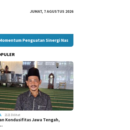
JUMAT, 7 AGUSTUS 2026
Penguatan Sinergi Nasional
Akpol 2026 Saring Perwira M
OPULER
L
2121 Dilihat
an Kondusifitas Jawa Tengah,
a…