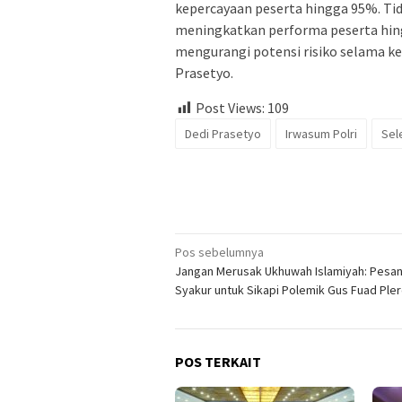
kepercayaan peserta hingga 95%. Tid
meningkatkan performa peserta hing
mengurangi potensi risiko selama keg
Prasetyo.
Post Views:
109
Dedi Prasetyo
Irwasum Polri
Sel
Navigasi
Pos sebelumnya
Jangan Merusak Ukhuwah Islamiyah: Pesan
pos
Syakur untuk Sikapi Polemik Gus Fuad Ple
POS TERKAIT