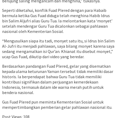
berujung saling mengancam dan menghina,” tukasnya.
Seperti diketahui, konflik Fuad Plered dengan para Habaib
bermula ketika Gus Fuad diduga telah menghina Habib Idrus
bin Salim Aljufri alias Guru Tua. Ia melontarkan kata ‘monyet’
setelah mendengar Guru Tua dicalonkan sebagai pahlawan
nasional oleh Kementerian Sosial.
“Mengusulkan siapa itu tadi, monyet satu itu, si Idrus bin Salim
Al-Jufri itu menjadi pahlawan, saya bilang monyet karena saya
sedang mengamalkan isi Qur’an. Khianat itu disebut monyet,”
ucap Gus Fuad, dikutip dari video yang beredar.
Berdasarkan pandangan Fuad Plered, gelar yang disematkan
kepada ulama keturunan Yaman tersebut tidak memiliki dasar
historis. Ia berpendapat bahwa Guru Tua tidak memiliki
kontribusi signifikan dalam perjuangan kemerdekaan
Indonesia, termasuk dalam ide warna merah putih untuk
bendera nasional.
Gus Fuad Plered pun meminta Kementerian Sosial untuk
mempertimbangkan pemberian gelar pahlawan nasional itu.
Post Views:
108