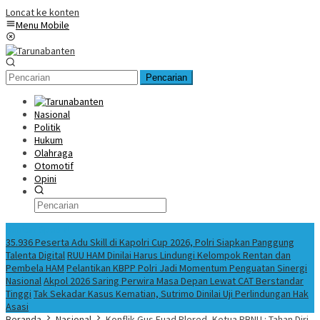
Loncat ke konten
Menu Mobile
Pencarian
Nasional
Politik
Hukum
Olahraga
Otomotif
Opini
Konten Spesial
35.936 Peserta Adu Skill di Kapolri Cup 2026, Polri Siapkan Panggung
Talenta Digital
RUU HAM Dinilai Harus Lindungi Kelompok Rentan dan
Pembela HAM
Pelantikan KBPP Polri Jadi Momentum Penguatan Sinergi
Nasional
Akpol 2026 Saring Perwira Masa Depan Lewat CAT Berstandar
Tinggi
Tak Sekadar Kasus Kematian, Sutrimo Dinilai Uji Perlindungan Hak
Asasi
Beranda
Nasional
Konflik Gus Fuad Plered, Ketua PBNU : Tahan Diri