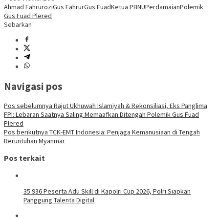
Ahmad Fahrurozi
Gus Fahrur
Gus Fuad
Ketua PBNU
Perdamaian
Polemik
Gus Fuad Plered
Sebarkan
Navigasi pos
Pos sebelumnya
Rajut Ukhuwah Islamiyah & Rekonsiliasi, Eks Panglima
FPI: Lebaran Saatnya Saling Memaafkan Ditengah Polemik Gus Fuad
Plered
Pos berikutnya
TCK-EMT Indonesia: Penjaga Kemanusiaan di Tengah
Reruntuhan Myanmar
Pos terkait
35.936 Peserta Adu Skill di Kapolri Cup 2026, Polri Siapkan
Panggung Talenta Digital