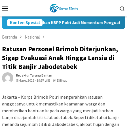
Loncat
Menu
ke
Mobile
konten
Konten Spesial
Pelantikan KBPP Polri Jadi Momentum Penguatan Sine
Beranda
Nasional
Ratusan Personel Brimob Diterjunkan,
Sigap Evakuasi Anak Hingga Lansia di
Titik Banjir Jabodetabek
Redaktur Taruna Banten
5 Maret 2025 - 19:57 WIB
94 Dilihat
Jakarta – Korps Brimob Polri mengerahkan ratusan
anggotanya untuk memastikan keamanan warga dan
memberikan bantuan kepada warga yang menjadi korban
banjir di sejumlah titik Jabodetabek. Seperti diketahui banjir
melanda sejumlah titik di Jabodetabek, akibat hujan dengan