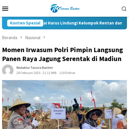
Loncat
Menu
ke
Mobile
konten
RUU HAM Dinilai Harus Lindungi Kelompok Rentan dan Pemb
Konten Spesial
Beranda
Nasional
Momen Irwasum Polri Pimpin Langsung
Panen Raya Jagung Serentak di Madiun
Redaktur Taruna Banten
26 Februari 2025 - 21:11 WIB
119 Dilihat