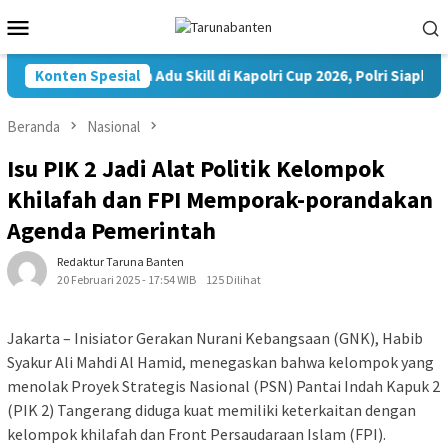
Loncat
Menu
ke
Mobile
konten
35.936 Peserta Adu Skill di Kapolri Cup 2026, Polri Siapkan 
Konten Spesial
Beranda
Nasional
Isu PIK 2 Jadi Alat Politik Kelompok
Khilafah dan FPI Memporak-porandakan
Agenda Pemerintah
Redaktur Taruna Banten
20 Februari 2025 - 17:54 WIB
125 Dilihat
Jakarta – Inisiator Gerakan Nurani Kebangsaan (GNK), Habib
Syakur Ali Mahdi Al Hamid, menegaskan bahwa kelompok yang
menolak Proyek Strategis Nasional (PSN) Pantai Indah Kapuk 2
(PIK 2) Tangerang diduga kuat memiliki keterkaitan dengan
kelompok khilafah dan Front Persaudaraan Islam (FPI).