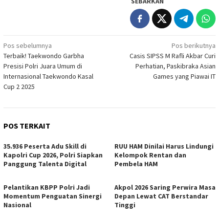
SEBARKAN
Navigasi
Pos sebelumnya
Pos berikutnya
Terbaik! Taekwondo Garbha
Casis SIPSS M Rafli Akbar Curi
pos
Presisi Polri Juara Umum di
Perhatian, Paskibraka Asian
Internasional Taekwondo Kasal
Games yang Piawai IT
Cup 2 2025
POS TERKAIT
35.936 Peserta Adu Skill di
RUU HAM Dinilai Harus Lindungi
Kapolri Cup 2026, Polri Siapkan
Kelompok Rentan dan
Panggung Talenta Digital
Pembela HAM
Pelantikan KBPP Polri Jadi
Akpol 2026 Saring Perwira Masa
Momentum Penguatan Sinergi
Depan Lewat CAT Berstandar
Nasional
Tinggi