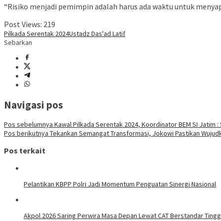
“Risiko menjadi pemimpin adalah harus ada waktu untuk menya
Post Views:
219
Pilkada Serentak 2024
Ustadz Das'ad Latif
Sebarkan
Navigasi pos
Pos sebelumnya
Kawal Pilkada Serentak 2024, Koordinator BEM SI Jatim
Pos berikutnya
Tekankan Semangat Transformasi, Jokowi Pastikan Wujud
Pos terkait
Pelantikan KBPP Polri Jadi Momentum Penguatan Sinergi Nasional
Akpol 2026 Saring Perwira Masa Depan Lewat CAT Berstandar Tingg