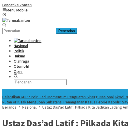
Loncat ke konten
Menu Mobile
Pencarian
Nasional
Politik
Hukum
Olahraga
Otomotif
Opini
Konten Spesial
Pelantikan KBPP Polri Jadi Momentum Penguatan Sinergi Nasional
Akpol 2
Rutan KPK Tak Mengubah Substansi Penanganan Kasus Febrie
Kapolri: Sa
Beranda
Nasional
Ustaz Das'ad Latif : Pilkada Kita Jadikan Ladang A
Ustaz Das’ad Latif : Pilkada K