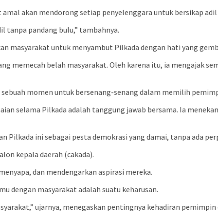
t amal akan mendorong setiap penyelenggara untuk bersikap adi
adil tanpa pandang bulu,” tambahnya.
kan masyarakat untuk menyambut Pilkada dengan hati yang gemb
yang memecah belah masyarakat. Oleh karena itu, ia mengajak se
kan, sebuah momen untuk bersenang-senang dalam memilih pemimpi
maian selama Pilkada adalah tanggung jawab bersama. Ia menek
Pilkada ini sebagai pesta demokrasi yang damai, tanpa ada perp
alon kepala daerah (cakada).
 menyapa, dan mendengarkan aspirasi mereka.
mu dengan masyarakat adalah suatu keharusan.
syarakat,” ujarnya, menegaskan pentingnya kehadiran pemimpin 