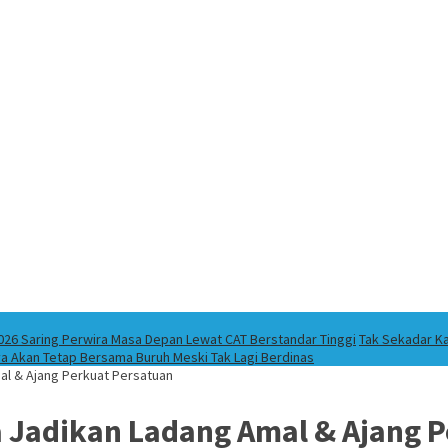
026 Saring Perwira Masa Depan Lewat CAT Berstandar Tinggi
Tak Sekadar Ka
ya Akan Tetap Bersama Buruh Meski Tak Lagi Berdinas
mal & Ajang Perkuat Persatuan
ita Jadikan Ladang Amal & Ajang 