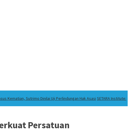
sus Kematian, Sutrimo Dinilai Uji Perlindungan Hak Asasi
SETARA Institute:
Perkuat Persatuan