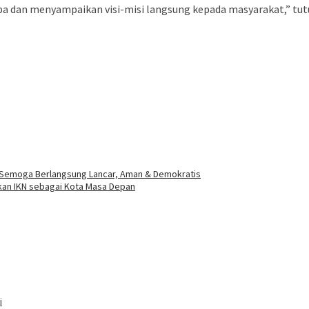
pa dan menyampaikan visi-misi langsung kepada masyarakat,” tu
 : Semoga Berlangsung Lancar, Aman & Demokratis
kan IKN sebagai Kota Masa Depan
i