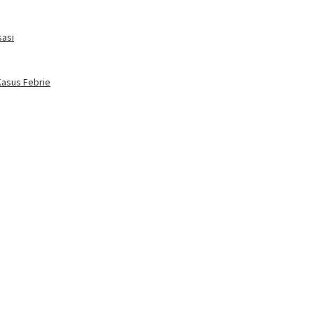
sasi
Kasus Febrie