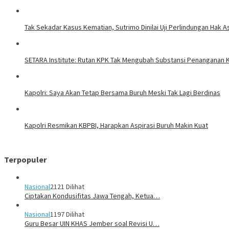
Tak Sekadar Kasus Kematian, Sutrimo Dinilai Uji Perlindungan Hak A
SETARA Institute: Rutan KPK Tak Mengubah Substansi Penanganan 
Kapolri: Saya Akan Tetap Bersama Buruh Meski Tak Lagi Berdinas
Kapolri Resmikan KBPBI, Harapkan Aspirasi Buruh Makin Kuat
Terpopuler
Nasional
2121 Dilihat
Ciptakan Kondusifitas Jawa Tengah, Ketua…
Nasional
1197 Dilihat
Guru Besar UIN KHAS Jember soal Revisi U…