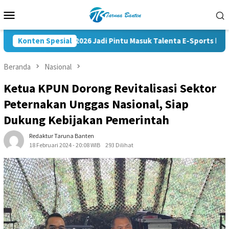
Loncat
Menu
ke
Mobile
konten
Kapolri Cup 2026 Jadi Pintu Masuk Talenta E-Sports ke Kompet
Konten Spesial
Beranda
Nasional
Ketua KPUN Dorong Revitalisasi Sektor
Peternakan Unggas Nasional, Siap
Dukung Kebijakan Pemerintah
Redaktur Taruna Banten
18 Februari 2024 - 20:08 WIB
293 Dilihat