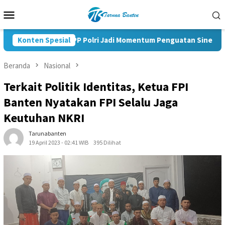
Loncat
Menu
ke
Mobile
konten
Pelantikan KBPP Polri Jadi Momentum Penguatan Sinergi Nasion
Konten Spesial
Beranda
Nasional
Terkait Politik Identitas, Ketua FPI
Banten Nyatakan FPI Selalu Jaga
Keutuhan NKRI
Tarunabanten
19 April 2023 - 02:41 WIB
395 Dilihat