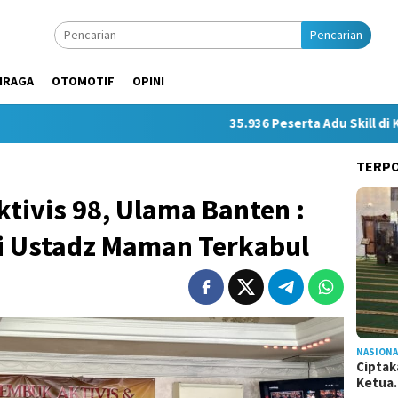
Pencarian
HRAGA
OTOMOTIF
OPINI
35.936 Peserta Adu Skill di Kapolri Cup 
TERP
tivis 98, Ulama Banten :
i Ustadz Maman Terkabul
NASIONA
Ciptak
Ketu