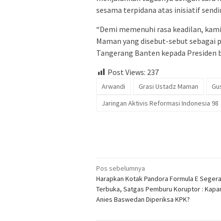
sesama terpidana atas inisiatif sendir
“Demi memenuhi rasa keadilan, kami
Maman yang disebut-sebut sebagai p
Tangerang Banten kepada Presiden bis
Post Views:
237
Arwandi
Grasi Ustadz Maman
Gu
Jaringan Aktivis Reformasi Indonesia 98
Navigasi
Pos sebelumnya
Harapkan Kotak Pandora Formula E Seger
pos
Terbuka, Satgas Pemburu Koruptor : Kapan
Anies Baswedan Diperiksa KPK?