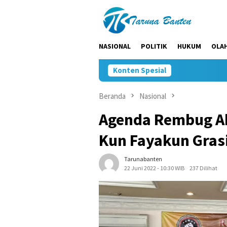
Loncat
ke
konten
NASIONAL
POLITIK
HUKUM
OLA
Konten Spesial
Beranda
Nasional
Agenda Rembug Ak
Kun Fayakun Gras
Tarunabanten
22 Juni 2022 - 10:30 WIB
237 Dilihat