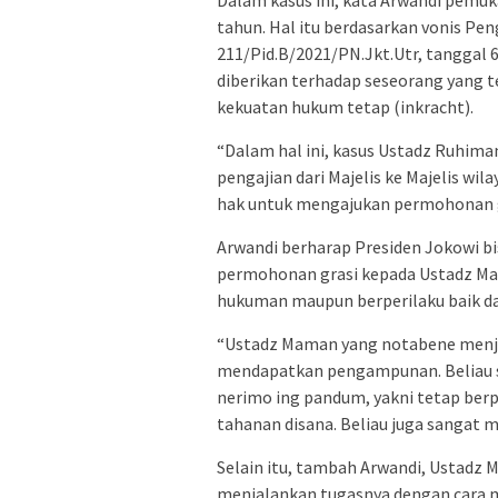
Dalam kasus ini, kata Arwandi pemuk
tahun. Hal itu berdasarkan vonis Pe
211/Pid.B/2021/PN.Jkt.Utr, tanggal 6 
diberikan terhadap seseorang yang 
kekuatan hukum tetap (inkracht).
“Dalam hal ini, kasus Ustadz Ruhim
pengajian dari Majelis ke Majelis w
hak untuk mengajukan permohonan gr
Arwandi berharap Presiden Jokowi b
permohonan grasi kepada Ustadz Ma
hukuman maupun berperilaku baik d
“Ustadz Maman yang notabene menjad
mendapatkan pengampunan. Beliau s
nerimo ing pandum, yakni tetap berp
tahanan disana. Beliau juga sangat
Selain itu, tambah Arwandi, Ustad
menjalankan tugasnya dengan cara m