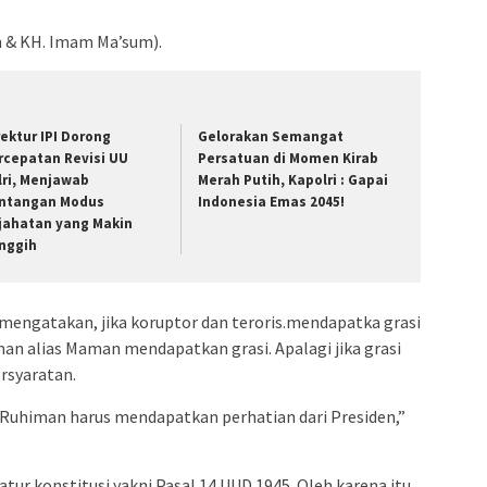
h & KH. Imam Ma’sum).
rektur IPI Dorong
Gelorakan Semangat
rcepatan Revisi UU
Persatuan di Momen Kirab
lri, Menjawab
Merah Putih, Kapolri : Gapai
ntangan Modus
Indonesia Emas 2045!
jahatan yang Makin
nggih
engatakan, jika koruptor dan teroris.mendapatka grasi
an alias Maman mendapatkan grasi. Apalagi jika grasi
rsyaratan.
Ruhiman harus mendapatkan perhatian dari Presiden,”
ur konstitusi yakni Pasal 14 UUD 1945. Oleh karena itu