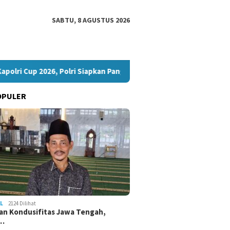
SABTU, 8 AGUSTUS 2026
2026, Polri Siapkan Panggung Talenta Digital
RUU HAM Dini
OPULER
L
2124 Dilihat
an Kondusifitas Jawa Tengah,
a…