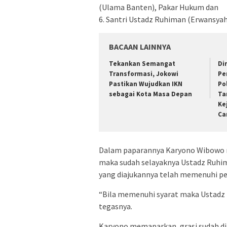
(Ulama Banten), Pakar Hukum dan
6. Santri Ustadz Ruhiman (Erwansya
BACAAN LAINNYA
Tekankan Semangat
Di
Transformasi, Jokowi
Pe
Pastikan Wujudkan IKN
Po
sebagai Kota Masa Depan
Ta
Ke
Ca
Dalam paparannya Karyono Wibowo m
maka sudah selayaknya Ustadz Ruhim
yang diajukannya telah memenuhi pe
“Bila memenuhi syarat maka Ustadz 
tegasnya.
Karyono memaparkan, grasi sudah diat