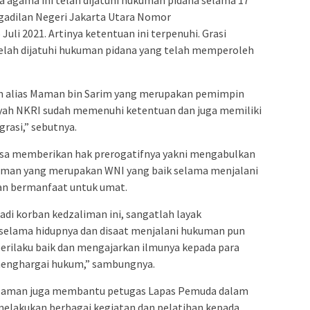
a agama ini telah dijatuhi hukuman pidana selama 17
ngadilan Negeri Jakarta Utara Nomor
Juli 2021. Artinya ketentuan ini terpenuhi. Grasi
telah dijatuhi hukuman pidana yang telah memperoleh
an alias Maman bin Sarim yang merupakan pemimpin
ilayah NKRI sudah memenuhi ketentuan dan juga memiliki
asi,” sebutnya.
isa memberikan hak prerogatifnya yakni mengabulkan
man yang merupakan WNI yang baik selama menjalani
an bermanfaat untuk umat.
i korban kedzaliman ini, sangatlah layak
elama hidupnya dan disaat menjalani hukuman pun
erilaku baik dan mengajarkan ilmunya kepada para
 menghargai hukum,” sambungnya.
z Maman juga membantu petugas Lapas Pemuda dalam
elakukan berbagai kegiatan dan pelatihan kepada