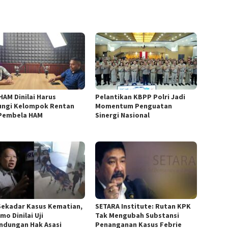
HAM Dinilai Harus
Pelantikan KBPP Polri Jadi
ungi Kelompok Rentan
Momentum Penguatan
Pembela HAM
Sinergi Nasional
Sekadar Kasus Kematian,
SETARA Institute: Rutan KPK
mo Dinilai Uji
Tak Mengubah Substansi
indungan Hak Asasi
Penanganan Kasus Febrie