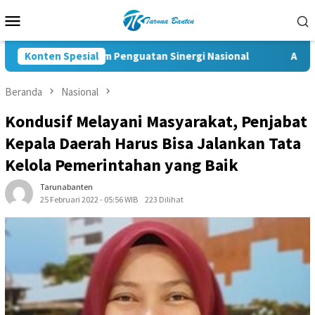
Loncat
Menu
ke
Mobile
konten
lri Jadi Momentum Penguatan Sinergi Nasional
Konten Spesial
Akpol 20
Beranda
Nasional
Kondusif Melayani Masyarakat, Penjabat
Kepala Daerah Harus Bisa Jalankan Tata
Kelola Pemerintahan yang Baik
Tarunabanten
25 Februari 2022 - 05:56 WIB
223 Dilihat