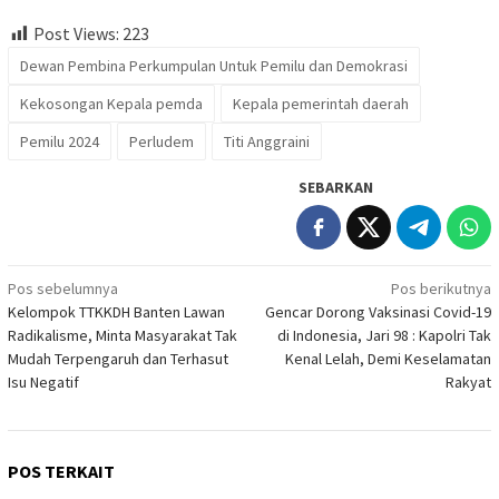
Post Views:
223
Dewan Pembina Perkumpulan Untuk Pemilu dan Demokrasi
Kekosongan Kepala pemda
Kepala pemerintah daerah
Pemilu 2024
Perludem
Titi Anggraini
SEBARKAN
Navigasi
Pos sebelumnya
Pos berikutnya
Kelompok TTKKDH Banten Lawan
Gencar Dorong Vaksinasi Covid-19
pos
Radikalisme, Minta Masyarakat Tak
di Indonesia, Jari 98 : Kapolri Tak
Mudah Terpengaruh dan Terhasut
Kenal Lelah, Demi Keselamatan
Isu Negatif
Rakyat
POS TERKAIT