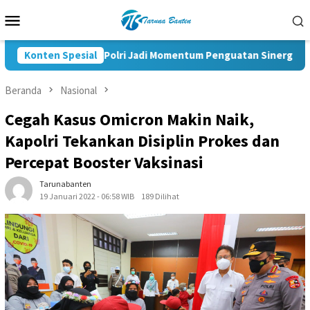
Loncat
Menu
ke
Mobile
konten
Pelantikan KBPP Polri Jadi Momentum Penguatan Sinergi Nasiona
Konten Spesial
Beranda
Nasional
Cegah Kasus Omicron Makin Naik,
Kapolri Tekankan Disiplin Prokes dan
Percepat Booster Vaksinasi
Tarunabanten
19 Januari 2022 - 06:58 WIB
189 Dilihat