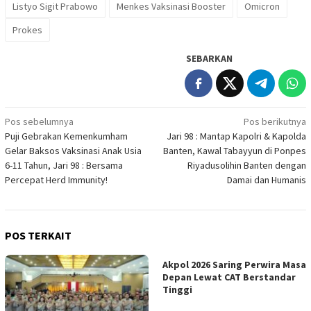
Listyo Sigit Prabowo
Menkes Vaksinasi Booster
Omicron
Prokes
SEBARKAN
Navigasi
Pos sebelumnya
Pos berikutnya
Puji Gebrakan Kemenkumham
Jari 98 : Mantap Kapolri & Kapolda
pos
Gelar Baksos Vaksinasi Anak Usia
Banten, Kawal Tabayyun di Ponpes
6-11 Tahun, Jari 98 : Bersama
Riyadusolihin Banten dengan
Percepat Herd Immunity!
Damai dan Humanis
POS TERKAIT
Akpol 2026 Saring Perwira Masa
Depan Lewat CAT Berstandar
Tinggi