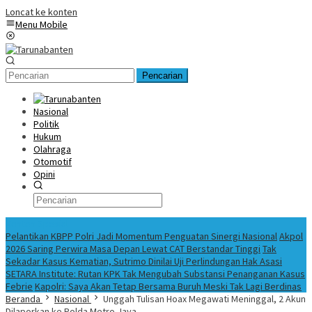
Loncat ke konten
Menu Mobile
Pencarian
Nasional
Politik
Hukum
Olahraga
Otomotif
Opini
Konten Spesial
Pelantikan KBPP Polri Jadi Momentum Penguatan Sinergi Nasional
Akpol
2026 Saring Perwira Masa Depan Lewat CAT Berstandar Tinggi
Tak
Sekadar Kasus Kematian, Sutrimo Dinilai Uji Perlindungan Hak Asasi
SETARA Institute: Rutan KPK Tak Mengubah Substansi Penanganan Kasus
Febrie
Kapolri: Saya Akan Tetap Bersama Buruh Meski Tak Lagi Berdinas
Beranda
Nasional
Unggah Tulisan Hoax Megawati Meninggal, 2 Akun
Dilaporkan ke Polda Metro Jaya