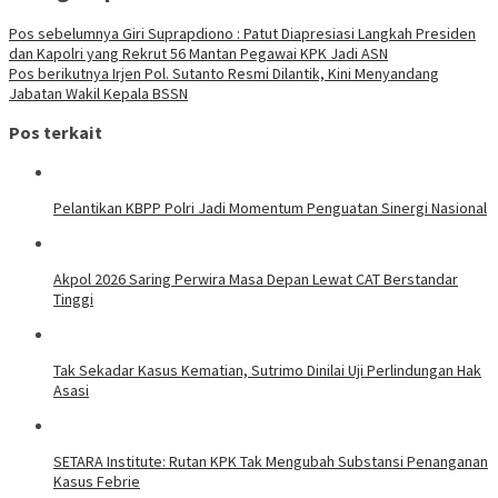
Pos sebelumnya
Giri Suprapdiono : Patut Diapresiasi Langkah Presiden
dan Kapolri yang Rekrut 56 Mantan Pegawai KPK Jadi ASN
Pos berikutnya
Irjen Pol. Sutanto Resmi Dilantik, Kini Menyandang
Jabatan Wakil Kepala BSSN
Pos terkait
Pelantikan KBPP Polri Jadi Momentum Penguatan Sinergi Nasional
Akpol 2026 Saring Perwira Masa Depan Lewat CAT Berstandar
Tinggi
Tak Sekadar Kasus Kematian, Sutrimo Dinilai Uji Perlindungan Hak
Asasi
SETARA Institute: Rutan KPK Tak Mengubah Substansi Penanganan
Kasus Febrie