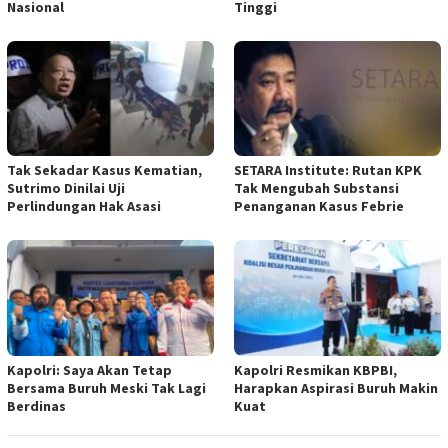
Nasional
Tinggi
Tak Sekadar Kasus Kematian,
SETARA Institute: Rutan KPK
Sutrimo Dinilai Uji
Tak Mengubah Substansi
Perlindungan Hak Asasi
Penanganan Kasus Febrie
Kapolri: Saya Akan Tetap
Kapolri Resmikan KBPBI,
Bersama Buruh Meski Tak Lagi
Harapkan Aspirasi Buruh Makin
Berdinas
Kuat