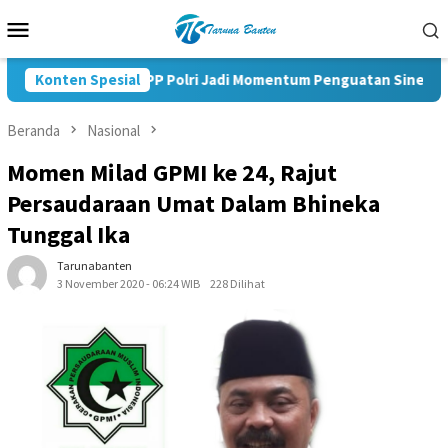
Loncat
Menu
ke
Mobile
konten
Pelantikan KBPP Polri Jadi Momentum Penguatan Sinergi Nasion
Konten Spesial
Beranda
Nasional
Momen Milad GPMI ke 24, Rajut
Persaudaraan Umat Dalam Bhineka
Tunggal Ika
Tarunabanten
3 November 2020 - 06:24 WIB
228 Dilihat