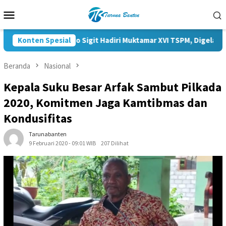
Loncat
Menu
ke
Mobile
konten
Konten Spesial
Kapolri Listyo Sigit Hadiri Muktamar XVI TSPM, Digelar di
Beranda
Nasional
Kepala Suku Besar Arfak Sambut Pilkada
2020, Komitmen Jaga Kamtibmas dan
Kondusifitas
Tarunabanten
9 Februari 2020 - 09:01 WIB
207 Dilihat