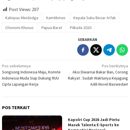
Post Views:
207
Kaliopas Meidodga
Kamtibmas
Kepala Suku Besar Arfak
Otonomi Khusus
Papua Barat
Pilkada 2020
SEBARKAN
Navigasi
Pos sebelumnya
Pos berikutnya
Songsong Indonesia Maju, Komite
Aksi Diwarnai Bakar Ban, Corong
pos
Indonesia Muda Siap Dukung RUU
Rakyat : Sudah Waktunya Kejagung
Cipta Lapangan Kerja
Adili Novel Baswedan!
POS TERKAIT
Kapolri Cup 2026 Jadi Pintu
Masuk Talenta E-Sports ke
Kompetisi Nasional