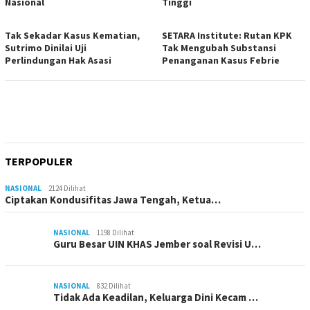
Nasional
Tinggi
Tak Sekadar Kasus Kematian,
SETARA Institute: Rutan KPK
Sutrimo Dinilai Uji
Tak Mengubah Substansi
Perlindungan Hak Asasi
Penanganan Kasus Febrie
TERPOPULER
NASIONAL
2124 Dilihat
Ciptakan Kondusifitas Jawa Tengah, Ketua…
NASIONAL
1198 Dilihat
Guru Besar UIN KHAS Jember soal Revisi U…
NASIONAL
832 Dilihat
Tidak Ada Keadilan, Keluarga Dini Kecam …