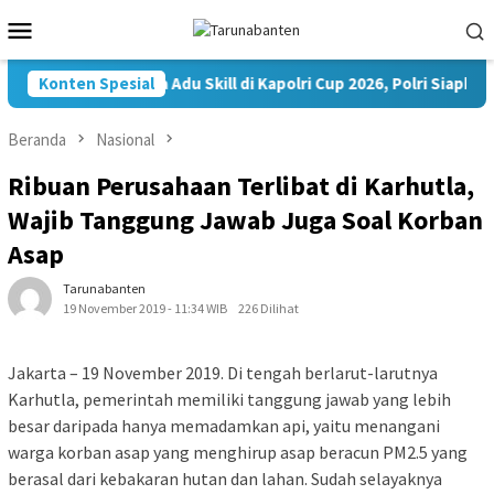
Loncat
Menu
ke
Mobile
konten
35.936 Peserta Adu Skill di Kapolri Cup 2026, Polri Siapkan P
Konten Spesial
Beranda
Nasional
Ribuan Perusahaan Terlibat di Karhutla,
Wajib Tanggung Jawab Juga Soal Korban
Asap
Tarunabanten
19 November 2019 - 11:34 WIB
226 Dilihat
Jakarta – 19 November 2019. Di tengah berlarut-larutnya
Karhutla, pemerintah memiliki tanggung jawab yang lebih
besar daripada hanya memadamkan api, yaitu menangani
warga korban asap yang menghirup asap beracun PM2.5 yang
berasal dari kebakaran hutan dan lahan. Sudah selayaknya