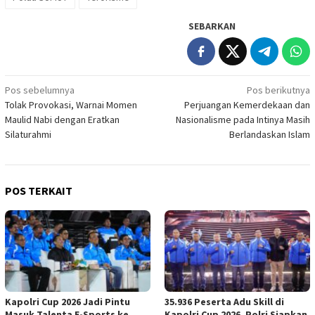
SEBARKAN
Navigasi
Pos sebelumnya
Pos berikutnya
Tolak Provokasi, Warnai Momen
Perjuangan Kemerdekaan dan
pos
Maulid Nabi dengan Eratkan
Nasionalisme pada Intinya Masih
Silaturahmi
Berlandaskan Islam
POS TERKAIT
Kapolri Cup 2026 Jadi Pintu
35.936 Peserta Adu Skill di
Masuk Talenta E-Sports ke
Kapolri Cup 2026, Polri Siapkan