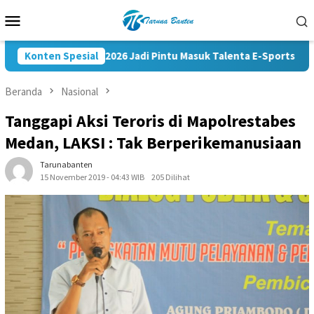
Loncat
Menu
ke
Mobile
konten
Kapolri Cup 2026 Jadi Pintu Masuk Talenta E-Sports ke Kompe
Konten Spesial
Beranda
Nasional
Tanggapi Aksi Teroris di Mapolrestabes
Medan, LAKSI : Tak Berperikemanusiaan
Tarunabanten
15 November 2019 - 04:43 WIB
205 Dilihat