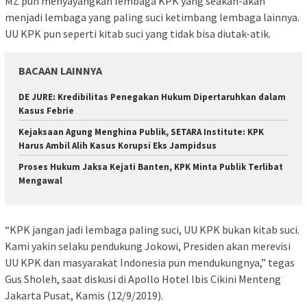
MZ pun menyayangkan lembaga KPK yang seakan-akan
menjadi lembaga yang paling suci ketimbang lembaga lainnya.
UU KPK pun seperti kitab suci yang tidak bisa diutak-atik.
BACAAN LAINNYA
DE JURE: Kredibilitas Penegakan Hukum Dipertaruhkan dalam
Kasus Febrie
Kejaksaan Agung Menghina Publik, SETARA Institute: KPK
Harus Ambil Alih Kasus Korupsi Eks Jampidsus
Proses Hukum Jaksa Kejati Banten, KPK Minta Publik Terlibat
Mengawal
“KPK jangan jadi lembaga paling suci, UU KPK bukan kitab suci.
Kami yakin selaku pendukung Jokowi, Presiden akan merevisi
UU KPK dan masyarakat Indonesia pun mendukungnya,” tegas
Gus Sholeh, saat diskusi di Apollo Hotel Ibis Cikini Menteng
Jakarta Pusat, Kamis (12/9/2019).