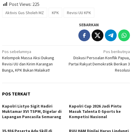
Post Views:
225
Aktivis Gus Sholeh MZ
KPK
Revisi UU KPK
SEBARKAN
Navigasi
Pos sebelumnya
Pos berikutnya
Kelompok Massa Aksi Dukung
Diskusi Persoalan Konflik Papua,
pos
Revisi UU dan Kirim Karangan
Partai Rakyat Demokratik Berikan 3
Bunga, KPK Bukan Malaikat!
Resolusi
POS TERKAIT
Kapolri Listyo Sigit Hadiri
Kapolri Cup 2026 Jadi Pintu
Muktamar XVI TSPM, Digelar di
Masuk Talenta E-Sports ke
Lapangan Pancasila Semarang
Kompetisi Nasional
35.936 Peserta Adu Skill di
RUU HAM Dinilai Harus Lindungi