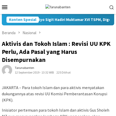
Loncat
Menu
ke
Mobile
konten
Konten Spesial
Kapolri Listyo Sigit Hadiri Muktamar XVI TSPM, Digelar 
Beranda
Nasional
Aktivis dan Tokoh Islam : Revisi UU KPK
Perlu, Ada Pasal yang Harus
Disempurnakan
Tarunabanten
12 September 2019 - 13:32 WIB
225 Dilihat
JAKARTA – Para tokoh Islam dan para aktivis menyatakan
dukungannya atas revisi UU Komisi Pemberantasan Korupsi
(KPK).
Inisiator pertemuan para tokoh Islam dan aktivis Gus Sholeh