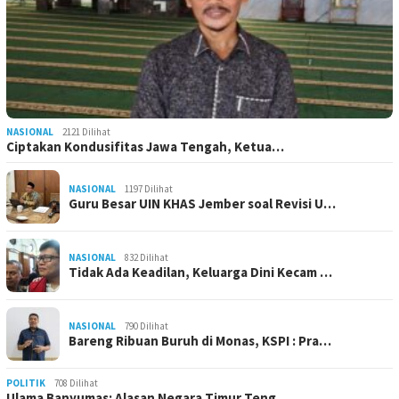
NASIONAL
2121 Dilihat
Ciptakan Kondusifitas Jawa Tengah, Ketua…
NASIONAL
1197 Dilihat
Guru Besar UIN KHAS Jember soal Revisi U…
NASIONAL
832 Dilihat
Tidak Ada Keadilan, Keluarga Dini Kecam …
NASIONAL
790 Dilihat
Bareng Ribuan Buruh di Monas, KSPI : Pra…
POLITIK
708 Dilihat
Ulama Banyumas: Alasan Negara Timur Teng…