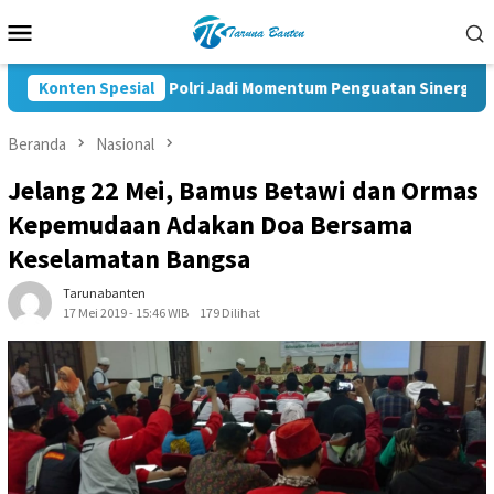
Loncat
Menu
ke
Mobile
konten
Pelantikan KBPP Polri Jadi Momentum Penguatan Sinergi Nasiona
Konten Spesial
Beranda
Nasional
Jelang 22 Mei, Bamus Betawi dan Ormas
Kepemudaan Adakan Doa Bersama
Keselamatan Bangsa
Tarunabanten
17 Mei 2019 - 15:46 WIB
179 Dilihat