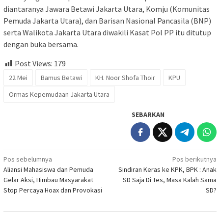
diantaranya Jawara Betawi Jakarta Utara, Komju (Komunitas
Pemuda Jakarta Utara), dan Barisan Nasional Pancasila (BNP)
serta Walikota Jakarta Utara diwakili Kasat Pol PP itu ditutup
dengan buka bersama.
Post Views:
179
22 Mei
Bamus Betawi
KH. Noor Shofa Thoir
KPU
Ormas Kepemudaan Jakarta Utara
SEBARKAN
Navigasi
Pos sebelumnya
Pos berikutnya
Aliansi Mahasiswa dan Pemuda
Sindiran Keras ke KPK, BPK : Anak
pos
Gelar Aksi, Himbau Masyarakat
SD Saja Di Tes, Masa Kalah Sama
Stop Percaya Hoax dan Provokasi
SD?