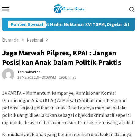
Loncat
Menu
ke
Mobile
konten
apolri Listyo Sigit Hadiri Muktamar XVI TSPM, Digelar di Lapanga
Konten Spesial
Beranda
Nasional
Jaga Marwah Pilpres, KPAI : Jangan
Posisikan Anak Dalam Politik Praktis
Tarunabanten
25 Maret 2019 - 09:08 WIB
195 Dilihat
JAKARTA – Momentum kampanye, Komisioner Komisi
Perlindungan Anak (KPAI) Ai Maryati Solihah membeberkan
potensi terjadi pelibatan anak. Di antaranya menjadi pelaku
politik uang, diperlakukan sebagai objek diskriminatif seperti
digunduli, dikasih cat ataupun disuruh untuk memasang atribut.
Kemudian anak-anak yang belum memilih dipalsukan datanya