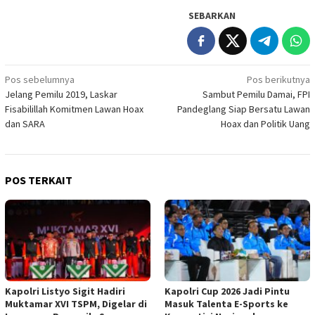
SEBARKAN
Navigasi
Pos sebelumnya
Pos berikutnya
Jelang Pemilu 2019, Laskar
Sambut Pemilu Damai, FPI
pos
Fisabilillah Komitmen Lawan Hoax
Pandeglang Siap Bersatu Lawan
dan SARA
Hoax dan Politik Uang
POS TERKAIT
Kapolri Listyo Sigit Hadiri
Kapolri Cup 2026 Jadi Pintu
Muktamar XVI TSPM, Digelar di
Masuk Talenta E-Sports ke