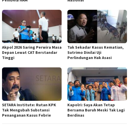
Pembela HAM
Nasional
Akpol 2026 Saring Perwira Masa
Tak Sekadar Kasus Kematian,
Depan Lewat CAT Berstandar
Sutrimo Dinilai Uji
Tinggi
Perlindungan Hak Asasi
SETARA Institute: Rutan KPK
Kapolri: Saya Akan Tetap
Tak Mengubah Substansi
Bersama Buruh Meski Tak Lagi
Penanganan Kasus Febrie
Berdinas