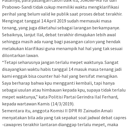
Pasalnya, para pasangan calon baik itu, Jokowi-Ma’ruf dan
Prabowo-Sandi tidak cukup memiliki waktu mengklarifikasi
perihal yang belum valid ke publik saat proses debat terakhir.
Mengingat tanggal 14 April 2019 sudah memasuki masa
tenang, yang juga diketahui sebagai larangan berkampanye.
Sebaiknya, lanjut Ilal, debat terakhir dimajukan lebih awal
sehingga masih ada ruang bagi pasangan calon yang hendak
melakukan klarifikasi guna menampik hal hal yang tak sesuai
dilontarkan lawan.
“Tetapi seharusnya jangan terlalu mepet waktunya. Sangat
disayangkan waktu habis tanggal 14 masuk masa tenang jadi
kami enggak bisa counter hal-hal yang bersifat merugikan.
Saya berharap bahwa kpu mengganti kembali, tapi hanya
sebagai usulan atau himbauan kepada kpu, supaya tidak terlalu
mepet waktunya,” kata Politisi Partai Gerindra Ilal Ferhard,
kepada wartawan Kamis (14/3/2019).
Sementara itu, anggota Komisi II DPR RI Zainudin Amali
menyatakan bila ada yang tak sepakat soal jadwal debat capres
-cawapres terakhir lantaran dianggap terlalu mepet, maka