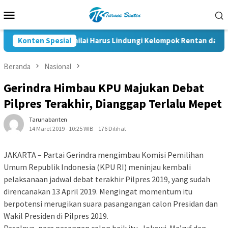
Loncat
Menu
ke
Mobile
konten
RUU HAM Dinilai Harus Lindungi Kelompok Rentan dan Pemb
Konten Spesial
Beranda
Nasional
Gerindra Himbau KPU Majukan Debat
Pilpres Terakhir, Dianggap Terlalu Mepet
Tarunabanten
14 Maret 2019 - 10:25 WIB
176 Dilihat
JAKARTA – Partai Gerindra mengimbau Komisi Pemilihan
Umum Republik Indonesia (KPU RI) meninjau kembali
pelaksanaan jadwal debat terakhir Pilpres 2019, yang sudah
direncanakan 13 April 2019. Mengingat momentum itu
berpotensi merugikan suara pasangangan calon Presidan dan
Wakil Presiden di Pilpres 2019.