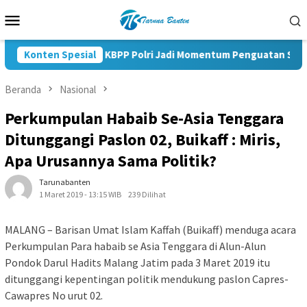
Loncat
Menu
ke
Mobile
konten
Konten Spesial
Pelantikan KBPP Polri Jadi Momentum Penguatan Sinergi N
Beranda
Nasional
Perkumpulan Habaib Se-Asia Tenggara
Ditunggangi Paslon 02, Buikaff : Miris,
Apa Urusannya Sama Politik?
Tarunabanten
1 Maret 2019 - 13:15 WIB
239 Dilihat
MALANG – Barisan Umat Islam Kaffah (Buikaff) menduga acara
Perkumpulan Para habaib se Asia Tenggara di Alun-Alun
Pondok Darul Hadits Malang Jatim pada 3 Maret 2019 itu
ditunggangi kepentingan politik mendukung paslon Capres-
Cawapres No urut 02.