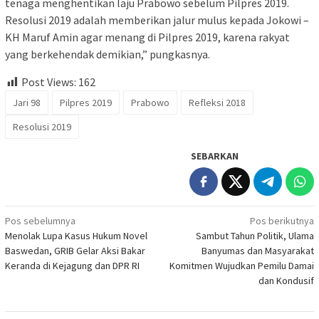
tenaga menghentikan laju Prabowo sebelum Pilpres 2019.
Resolusi 2019 adalah memberikan jalur mulus kepada Jokowi –
KH Maruf Amin agar menang di Pilpres 2019, karena rakyat
yang berkehendak demikian,” pungkasnya.
Post Views:
162
Jari 98
Pilpres 2019
Prabowo
Refleksi 2018
Resolusi 2019
SEBARKAN
Navigasi
Pos sebelumnya
Pos berikutnya
Menolak Lupa Kasus Hukum Novel
Sambut Tahun Politik, Ulama
pos
Baswedan, GRIB Gelar Aksi Bakar
Banyumas dan Masyarakat
Keranda di Kejagung dan DPR RI
Komitmen Wujudkan Pemilu Damai
dan Kondusif