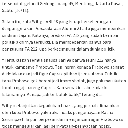
tersebut di gelar di Gedung Joang 45, Menteng, Jakarta Pusat,
Sabtu (10/11).
Selain itu, kata Willy, JARI 98 yang kerap berseberangan
dengan gerakan Persaudaraan Alumni 212 itu juga memberikan
sindiran tajam. Katanya, prediksi PA 212 yang sudah bermain
politik akhirnya terbukti. Dia membeberkan bahwa para
pengusung PA 212 juga berkecimpung dalam dunia politik.
“Terbukti kan semua analisa Jari 98 bahwa reuni 212 hanya
untuk kampanye Prabowo. Tapi heran kenapa Prabowo sangat
diidolakan dan jadi figur Capres pilihan ijtima ulama. Publik
tahu Prabowo gak berani jadi imam sholat, juga gak mau ikutan
lomba ngaji bareng Capres. Kan semakin tahu kadar ke
Islamannya. Kenapa jadi terbolak-balik,” terang dia.
Willy melanjutkan kegaduhan hoaks yang pernah dimainkan
oleh kubu Prabowo yakni aksi hoaks penganiayaan Ratna
Sarumpaet. Ia pun berpesan dan mengancam agar Prabowo cs
tidak mengeluarkan lagi pernyataan-pernyataan hoaks,