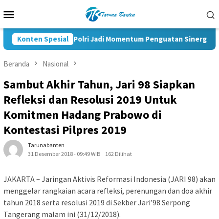
Loncat
Menu
ke
Mobile
konten
elantikan KBPP Polri Jadi Momentum Penguatan Sinergi Nasional
Konten Spesial
Beranda
Nasional
Sambut Akhir Tahun, Jari 98 Siapkan
Refleksi dan Resolusi 2019 Untuk
Komitmen Hadang Prabowo di
Kontestasi Pilpres 2019
Tarunabanten
31 Desember 2018 - 09:49 WIB
162 Dilihat
JAKARTA – Jaringan Aktivis Reformasi Indonesia (JARI 98) akan
menggelar rangkaian acara refleksi, perenungan dan doa akhir
tahun 2018 serta resolusi 2019 di Sekber Jari’98 Serpong
Tangerang malam ini (31/12/2018).