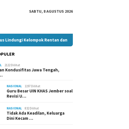
SABTU, 8 AGUSTUS 2026
indungi Kelompok Rentan dan Pembela HAM
Pelantikan KB
OPULER
L
2122 Dilihat
an Kondusifitas Jawa Tengah,
a…
NASIONAL
1197 Dilihat
Guru Besar UIN KHAS Jember soal
Revisi U…
NASIONAL
832 Dilihat
Tidak Ada Keadilan, Keluarga
Dini Kecam …