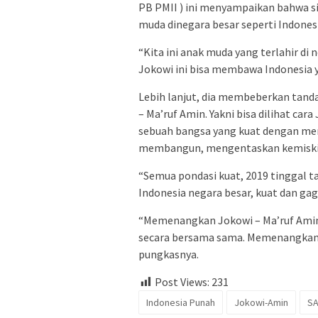
PB PMII ) ini menyampaikan bahwa si
muda dinegara besar seperti Indonesi
“Kita ini anak muda yang terlahir di 
Jokowi ini bisa membawa Indonesia y
Lebih lanjut, dia membeberkan tanda
– Ma’ruf Amin. Yakni bisa dilihat ca
sebuah bangsa yang kuat dengan me
membangun, mengentaskan kemiskin
“Semua pondasi kuat, 2019 tinggal t
Indonesia negara besar, kuat dan gag
“Memenangkan Jokowi – Ma’ruf Amin 
secara bersama sama. Memenangkan y
pungkasnya.
Post Views:
231
Indonesia Punah
Jokowi-Amin
S