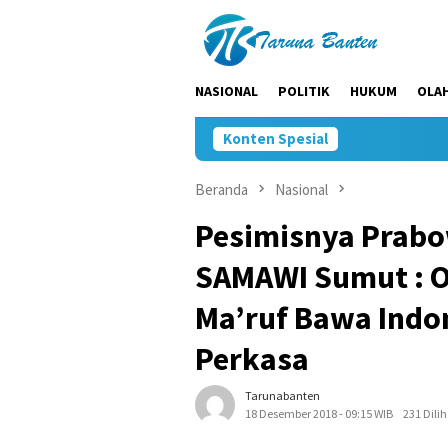
Loncat
ke
konten
NASIONAL
POLITIK
HUKUM
OLA
Konten Spesial
Beranda
Nasional
Pesimisnya Prabo
SAMAWI Sumut : O
Ma’ruf Bawa Indo
Perkasa
Tarunabanten
18 Desember 2018 - 09:15 WIB
231 Dilih