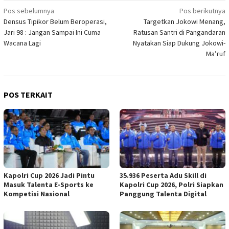
Navigasi
Pos sebelumnya
Pos berikutnya
Densus Tipikor Belum Beroperasi,
Targetkan Jokowi Menang,
pos
Jari 98 : Jangan Sampai Ini Cuma
Ratusan Santri di Pangandaran
Wacana Lagi
Nyatakan Siap Dukung Jokowi-
Ma’ruf
POS TERKAIT
Kapolri Cup 2026 Jadi Pintu
35.936 Peserta Adu Skill di
Masuk Talenta E-Sports ke
Kapolri Cup 2026, Polri Siapkan
Kompetisi Nasional
Panggung Talenta Digital