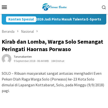
Loncat
Menu
ke
Mobile
konten
Kapolri Cup 2026 Jadi Pintu Masuk Talenta E-Sports ke Kompe
Konten Spesial
Beranda
Nasional
Kirab dan Lomba, Warga Solo Semangat
Peringati Haornas Porwaso
Tarunabanten
9 September 2018 - 06:44 WIB
184 Dilihat
SOLO – Ribuan masyarakat sangat antusias menghadiri Even
Pekan Olah Raga Warga Solo (Porwaso) ke-23 Kota Solo
dimulai di Lapangan Kottabarat, Solo, pada Minggu (9/9/2018)
pagi.