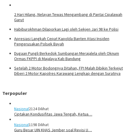
2 Hari Hilang, Nelayan Tewas Mengambang di Pantai Cipalawah
Garut
Habiburokhman Dilaporkan Lagi oleh Sekjen Jari 98 ke Polisi
Apresiasi Langkah Cepat Kapolda Banten Atasi Insiden
Pengerusakan Polsek Bayah
Dugaan Pungli Berkedok Sumbangan Merajalela oleh Oknum
Ormas FKPPI di Majalaya Kab Bandung
Setelah 2 Motor Bodongnya Ditahan, FPI Malah Dibikin Terkejut
Diberi 2 Motor Kapolres Karawang Lengkap dengan Suratnya
Terpopuler
Nasional
2124 Dilihat
Ciptakan Kondusifitas Jawa Tengah, Ketua…
Nasional
1198 Dilihat
Guru Besar UIN KHAS Jember soal Revisi U…