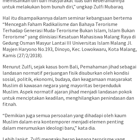
memisahkan diri dari masyarakat luas dan keberaniannya
untuk melakukan bom bunuh diri,” ungkap Zulfi Mubaraq.
Hal itu disampaikannya dalam seminar kebangsaan bertema
“Mencegah Faham Radikalisme dan Bahaya Terorisme
Terhadap Generasi Muda-Terorisme Bukan Islam, Islam Bukan
Terorisme” yang diinisiasi Kesatuan Mahasiswa Malang Raya di
Gedung Osman Masyur Lantai III Universitas Islam Malang Jl.
Mayjen Haryono No.193, Dinoyo, Kec. Lowokwaru, Kota Malang,
Kamis (27/2/2018).
Menurut Zulfi, sejak kasus bom Bali, Pemahaman jihad sebagai
landasan normatif perjuangan fisik disuburkan oleh kondisi
sosial, politik, ekonomi, budaya, dan keagamaan masyarakat
Muslim di kawasan negara yang mayoritas berpenduduk
Muslim. Aspek normatif ajaran jihad menjadi landasan pokok
untuk menciptakan keadilan, menghilangkan penindasan dan
fitnah.
“Demikian juga semua persoalan yang dihadapi oleh kaum
Muslim dalam era kontemporer menjadi elemen penting
dalam merumuskan ideologi baru,” kata dia.
Lebih lanjut, Zulfi mengaku heran kenapa terorisme yang