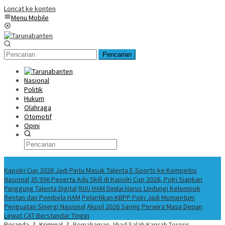
Loncat ke konten
Menu Mobile
Pencarian
Nasional
Politik
Hukum
Olahraga
Otomotif
Opini
Konten Spesial
Kapolri Cup 2026 Jadi Pintu Masuk Talenta E-Sports ke Kompetisi
Nasional
35.936 Peserta Adu Skill di Kapolri Cup 2026, Polri Siapkan
Panggung Talenta Digital
RUU HAM Dinilai Harus Lindungi Kelompok
Rentan dan Pembela HAM
Pelantikan KBPP Polri Jadi Momentum
Penguatan Sinergi Nasional
Akpol 2026 Saring Perwira Masa Depan
Lewat CAT Berstandar Tinggi
Beranda
Kriminal
Pemahaman Jihad Salah Kaprah Teroris