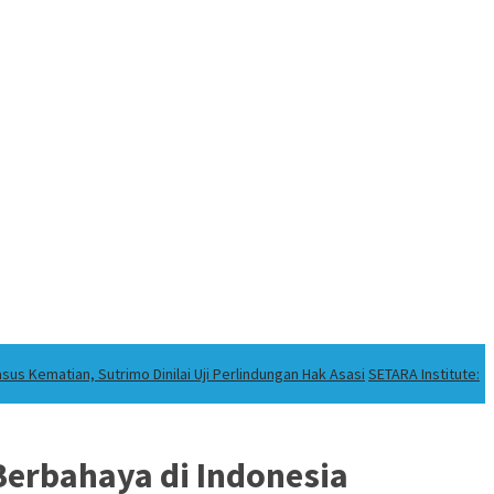
sus Kematian, Sutrimo Dinilai Uji Perlindungan Hak Asasi
SETARA Institute:
Berbahaya di Indonesia