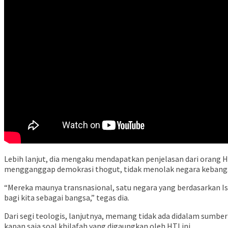
Lebih lanjut, dia mengaku mendapatkan penjelasan dari orang 
mengganggap demokrasi thogut, tidak menolak negara kebang
“Mereka maunya transnasional, satu negara yang berdasarkan Is
bagi kita sebagai bangsa,” tegas dia.
Dari segi teologis, lanjutnya, memang tidak ada didalam sumber
kapan saja soal khilafah yang digaungkan oleh HTI ini.