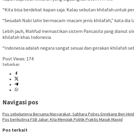
“Kita bisa berdebat kapan saja. Kalau sebutan khilafah untuk pe
“Sesudah Nabi lahir bermacam-macam jenis khilafah,” kata dia la
Lebih jauh, Mahfud memastikan sistem Pancasila yang dianut oleh
khilafah khas Indonesia.
“Indonesia adalah negara sangat sesuai dan gerakan khilafah seb
Post Views:
174
Sebarkan
Navigasi pos
Pos sebelumnya
Bersama Masyarakat, Sabhara Polres Enrekang Beri Himb
Pos berikutnya
FSB Jabar: Kita Menolak Politik Praktis Masuk Masjid
Pos terkait