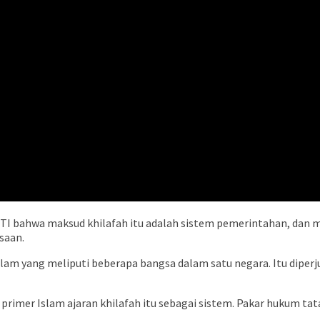
HTI bahwa maksud khilafah itu adalah sistem pemerintahan, dan 
saan.
lam yang meliputi beberapa bangsa dalam satu negara. Itu diperj
 primer Islam ajaran khilafah itu sebagai sistem. Pakar hukum ta