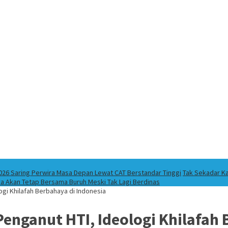
026 Saring Perwira Masa Depan Lewat CAT Berstandar Tinggi
Tak Sekadar Ka
ya Akan Tetap Bersama Buruh Meski Tak Lagi Berdinas
gi Khilafah Berbahaya di Indonesia
enganut HTI, Ideologi Khilafah 