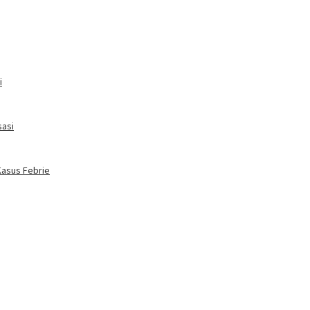
i
sasi
Kasus Febrie