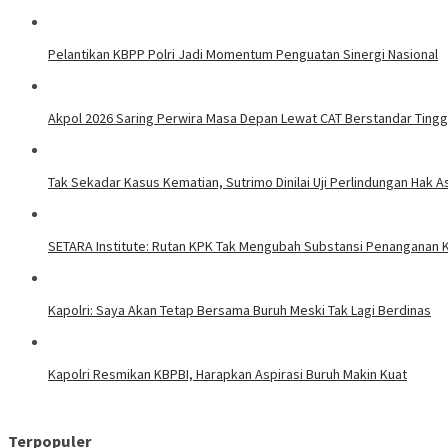
Pelantikan KBPP Polri Jadi Momentum Penguatan Sinergi Nasional
Akpol 2026 Saring Perwira Masa Depan Lewat CAT Berstandar Tingg
Tak Sekadar Kasus Kematian, Sutrimo Dinilai Uji Perlindungan Hak A
SETARA Institute: Rutan KPK Tak Mengubah Substansi Penanganan 
Kapolri: Saya Akan Tetap Bersama Buruh Meski Tak Lagi Berdinas
Kapolri Resmikan KBPBI, Harapkan Aspirasi Buruh Makin Kuat
Terpopuler