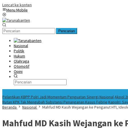
Loncat ke konten
Menu Mobile
Pencarian
Nasional
Politik
Hukum
Olahraga
Otomotif
Opini
Konten Spesial
Pelantikan KBPP Polri Jadi Momentum Penguatan Sinergi Nasional
Akpol 2
Rutan KPK Tak Mengubah Substansi Penanganan Kasus Febrie
Kapolri: Sa
Beranda
Nasional
Mahfud MD Kasih Wejangan ke Penganut HTI, Ideolo
Mahfud MD Kasih Wejangan ke P