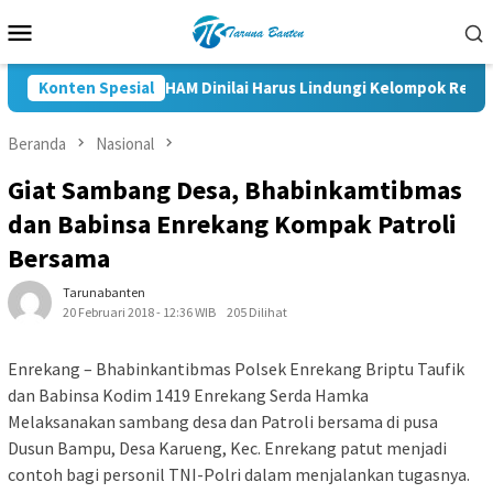
Loncat
Menu
ke
Mobile
konten
Konten Spesial
RUU HAM Dinilai Harus Lindungi Kelompok Renta
Beranda
Nasional
Giat Sambang Desa, Bhabinkamtibmas
dan Babinsa Enrekang Kompak Patroli
Bersama
Tarunabanten
20 Februari 2018 - 12:36 WIB
205 Dilihat
Enrekang – Bhabinkantibmas Polsek Enrekang Briptu Taufik
dan Babinsa Kodim 1419 Enrekang Serda Hamka
Melaksanakan sambang desa dan Patroli bersama di pusa
Dusun Bampu, Desa Karueng, Kec. Enrekang patut menjadi
contoh bagi personil TNI-Polri dalam menjalankan tugasnya.