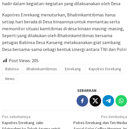
hadir dalam kegiatan-kegiatan yang dilaksanakan oleh Desa
Kapolres Enrekang menuturkan, Bhabinkamtibmas harus
setiap hari berada di Desa binaannya untuk memantau serta
memonitor situasi kamtibmas di desa binaan masing-masing,
Seperti yang dilakukan oleh Bhabinkamtibmas bersama
petugas Babinsa Desa Karueng melaksanakan giat sambang
Desa bersama-sama sebagi bentuk sinergi antara TNI dan Polri
Post Views:
205
Babinsa
Bhabinkamtibmas
Enrekang
Kapolres Enrekang
News
SEBARKAN
Navigasi
Pos sebelumnya
Pos berikutnya
Kapolres Enrekang Jalin
Polres Enrekang dan Tim Media
pos
Silaturahmi ke Tokoh Agama untuk
Sosial Gelar Coffee Morning, Ini