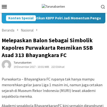
Loncat
Menu
ke
Mobile
konten
Konten Spesial
Pelantikan KBPP Polri Jadi Momentum Penguatan S
Beranda
Nasional
Melepaskan Balon Sebagai Simbolik
Kapolres Purwakarta Resmikan SSB
Asad 313 Bhayangkara FC
Tarunabanten
19 Desember 2017 - 10:01 WIB
223 Dilihat
Purwakarta – Bhayangkara FC rupanya tak hanya mampu
menorehkan gelar juara Liga 1 musim ini, namun juga cetakan
sejarah di Museum Rekor Indonesia (MURI) lewat akademi
sepakbola mereka.
Akademi sepakbola BhayangkaranFC kini semakin digandrungi