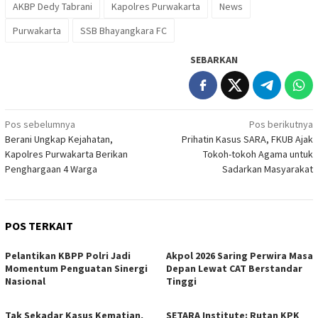
AKBP Dedy Tabrani
Kapolres Purwakarta
News
Purwakarta
SSB Bhayangkara FC
SEBARKAN
Navigasi
Pos sebelumnya
Pos berikutnya
Berani Ungkap Kejahatan,
Prihatin Kasus SARA, FKUB Ajak
pos
Kapolres Purwakarta Berikan
Tokoh-tokoh Agama untuk
Penghargaan 4 Warga
Sadarkan Masyarakat
POS TERKAIT
Pelantikan KBPP Polri Jadi
Akpol 2026 Saring Perwira Masa
Momentum Penguatan Sinergi
Depan Lewat CAT Berstandar
Nasional
Tinggi
Tak Sekadar Kasus Kematian,
SETARA Institute: Rutan KPK