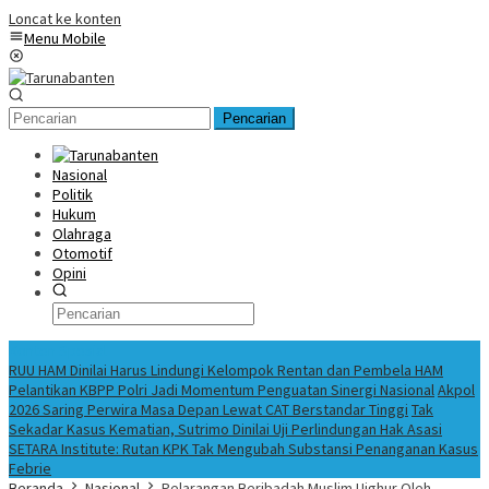
Loncat ke konten
Menu Mobile
Pencarian
Nasional
Politik
Hukum
Olahraga
Otomotif
Opini
Konten Spesial
RUU HAM Dinilai Harus Lindungi Kelompok Rentan dan Pembela HAM
Pelantikan KBPP Polri Jadi Momentum Penguatan Sinergi Nasional
Akpol
2026 Saring Perwira Masa Depan Lewat CAT Berstandar Tinggi
Tak
Sekadar Kasus Kematian, Sutrimo Dinilai Uji Perlindungan Hak Asasi
SETARA Institute: Rutan KPK Tak Mengubah Substansi Penanganan Kasus
Febrie
Beranda
Nasional
Pelarangan Beribadah Muslim Uighur Oleh